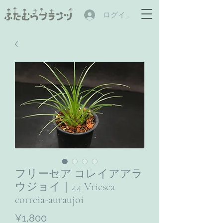
ログイン
フリーセア コレイアアラ
ウジョイ｜44 Vriesea
correia-auraujoi
Price
¥1,800