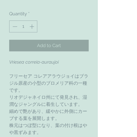
Quantity
*
Add to Cart
Vriesea correia-auraujoi
フリーセア コレアアラウジョイはブラ
ジル原産の小型のブロメリア科の一種
です。
リオデジャネイロ州にて発見され、湿
潤なジャングルに着生しています。
細めで艶があり、緩やかに外側にカー
ブする葉を展開します。
株元はつぼ型になり、葉の付け根はや
や黒ずみます。