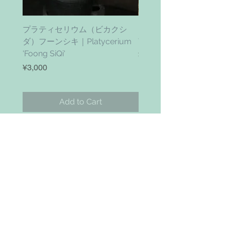
プラティセリウム（ビカクシ
ティムズ ツイスター｜'Ti
ダ）フーンシキ｜Platycerium
Twister' (vanhyningii x 
'Foong SiQi'
Price
¥4,800
Price
¥3,000
Add to Cart
お問い合わせ
Search
NAVIGAITION
HOME