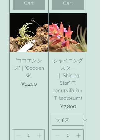
Cart
Cart
'ココエンシ
シャイニング
ス'｜'Cocoen
スター
sis'
｜'Shining
Star' (T.
Price
¥1,200
recurvifolia ×
T. tectorum)
Price
¥7,800