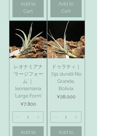
Add to
Add to
Cart
Cart
レオナミアナ
ドゥラティ｜
'ラージフォー
791 duratii Rio
ム'｜
Grande,
leonamiana
Bolivia
'Large Form'
Price
¥28,000
Price
¥7,800
Add to
Add to