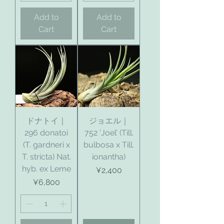
Add to
Add to
Cart
Cart
ドナトイ｜
ジョエル｜
296 donatoi
752 ’Joel’ (Till.
(T. gardneri x
bulbosa x Till.
T. stricta) Nat.
ionantha)
hyb. ex Leme
Price
¥2,400
Price
¥6,800