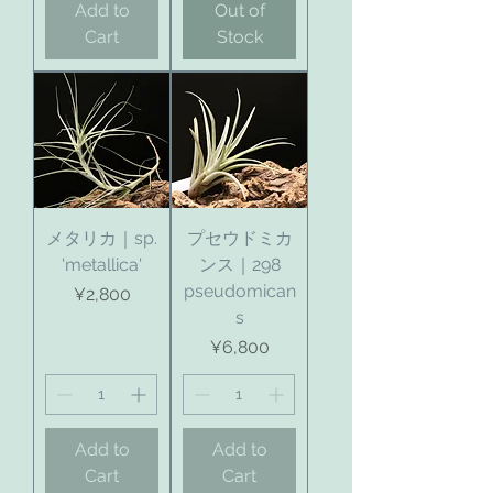
Add to
Out of
Cart
Stock
メタリカ｜sp.
プセウドミカ
'metallica'
ンス｜298
pseudomican
Price
¥2,800
s
Price
¥6,800
Add to
Add to
Cart
Cart