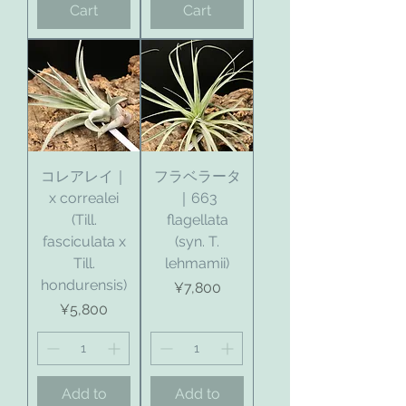
Cart
Cart
コレアレイ｜
フラベラータ
x correalei
｜663
(Till.
flagellata
fasciculata x
(syn. T.
Till.
lehmamii)
hondurensis)
Price
¥7,800
Price
¥5,800
Add to
Add to