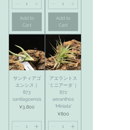
Add to
Add to
Cart
Cart
サンティアゴ
アエラントス
エンシス｜
'ミニアータ'｜
873
872
santiagoensis
aeranthos
'Miniata'
Price
¥3,800
Price
¥800