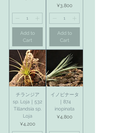
Price
¥3,800
Add to
Add to
Cart
Cart
チランジア
イノピナータ
sp. Loja｜532
｜874
Tillandsia sp.
inopinata
Loja
Price
¥4,800
Price
¥4,200