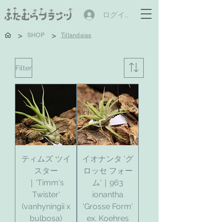
ログイン
>
>
SHOP
Tillandsias
Filter
ティムズ ツイ
イオナンタ 'グ
スター
ロッセ フォー
｜'Timm's
ム'｜963
Twister'
ionantha
(vanhyningii x
'Grosse Form'
bulbosa)
ex. Koehres