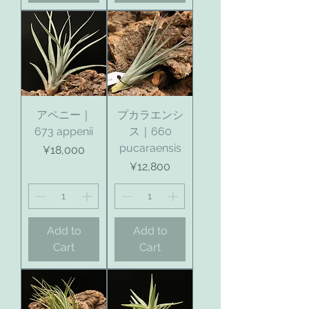
アペニー｜
プカラエンシ
673 appenii
ス｜660
pucaraensis
Price
¥18,000
Price
¥12,800
Add to
Add to
Cart
Cart