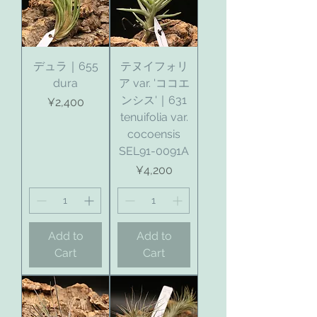
デュラ｜655
テヌイフォリ
dura
ア var. 'ココエ
ンシス'｜631
Price
¥2,400
tenuifolia var.
cocoensis
SEL91-0091A
Price
¥4,200
Add to
Add to
Cart
Cart