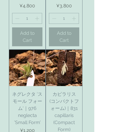
Price
Price
¥4,800
¥3,800
Add to
Add to
Cart
Cart
ネグレクタ 'ス
カピラリス
モール フォー
(コンパクトフ
ム'｜976
ォーム)｜831
neglecta
capillaris
’Small Form’
(Compact
Form)
Price
¥1,200