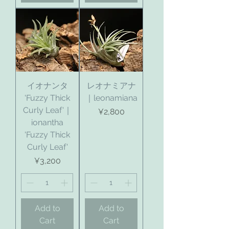
イオナンタ
レオナミアナ
'Fuzzy Thick
｜leonamiana
Curly Leaf'｜
Price
¥2,800
ionantha
'Fuzzy Thick
Curly Leaf'
Price
¥3,200
Add to
Add to
Cart
Cart