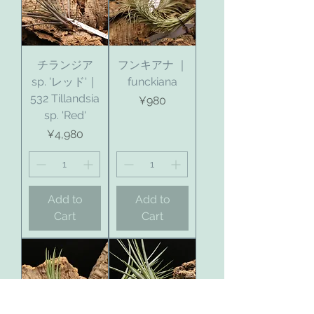
チランジア
フンキアナ ｜
sp. 'レッド'｜
funckiana
532 Tillandsia
Price
¥980
sp. 'Red'
Price
¥4,980
Add to
Add to
Cart
Cart