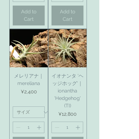
Add to
Add to
Cart
Cart
メレリアナ｜
イオナンタ 'ヘ
mereliana
ッジホッグ'｜
ionantha
Price
¥2,400
'Hedgehog'
(TI)
Price
¥12,800