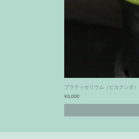
プラティセリウム（ビカクシダ）フーンシキ｜
Price
¥3,000