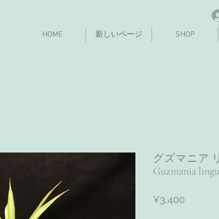
HOME
新しいページ
SHOP
グズマニア 
Guzmania lingu
Price
¥3,400