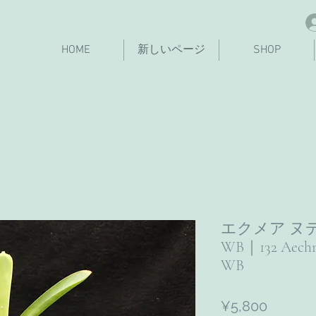
HOME
新しいページ
SHOP
エクメア ヌディ
WB｜132 Aechme
WB
Price
¥5,800