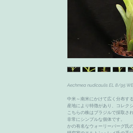
Aechmea nudicaulis EL 8/95 W
中米～南米にかけて広く分布する
産地により特徴があり、コレク
こちらの株はブラジルで採取さ
非常にシンプルな個体です。
かの有名なウォーリーバーグ氏