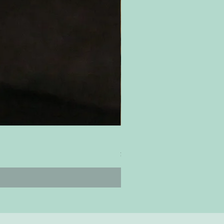
ティムズ ツイスター｜'Timm's Twis
Price
¥4,800