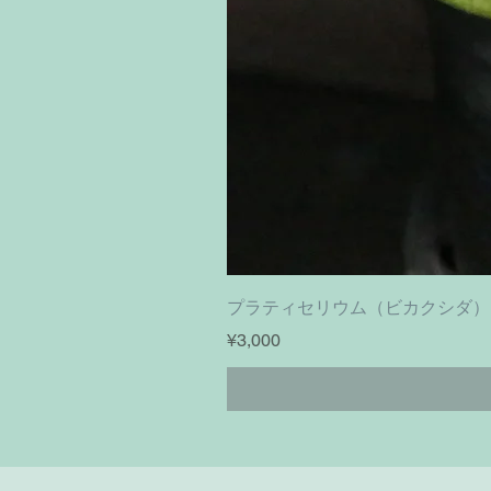
プラティセリウム（ビカクシダ）フーンシキ｜
Price
¥3,000