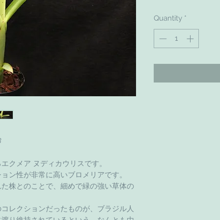
Quantity
*
B
エクメア ヌディカウリスです。
ション性が非常に高いブロメリアです。
れた株とのことで、細めで緑の強い草体の
のコレクションだったものが、ブラジル人