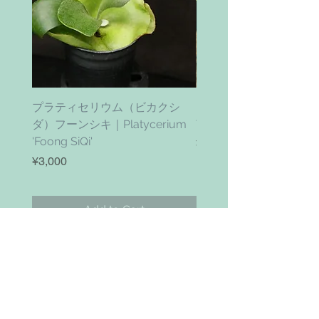
プラティセリウム（ビカクシ
ティムズ ツイスター｜'Ti
ダ）フーンシキ｜Platycerium
Twister' (vanhyningii x 
'Foong SiQi'
Price
¥4,800
Price
¥3,000
Add to Cart
お問い合わせ