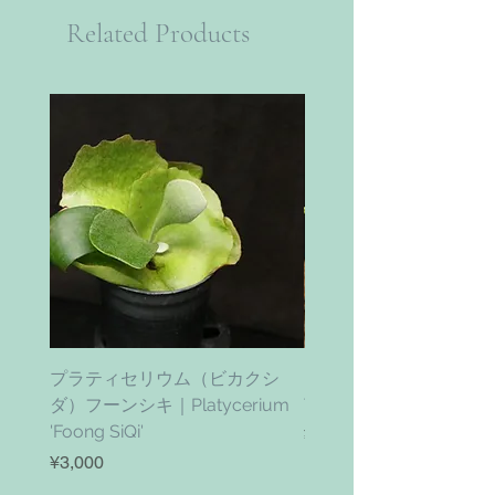
Related Products
プラティセリウム（ビカクシ
ティムズ ツイスター｜'Ti
ダ）フーンシキ｜Platycerium
Twister' (vanhyningii x 
'Foong SiQi'
Price
¥4,800
Price
¥3,000