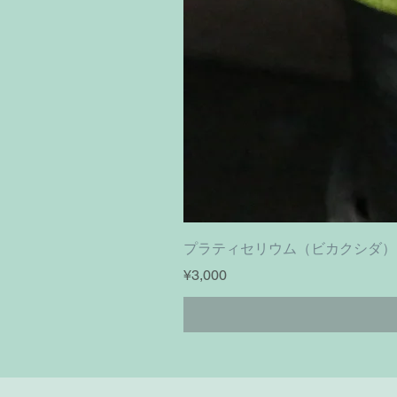
プラティセリウム（ビカクシダ）フーンシキ｜
Price
¥3,000