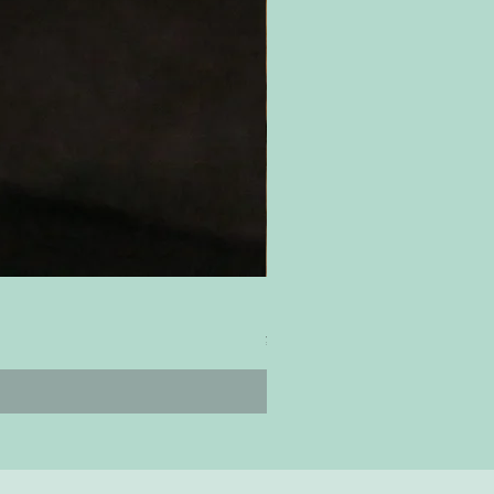
ティムズ ツイスター｜'Timm's Twis
Price
¥4,800