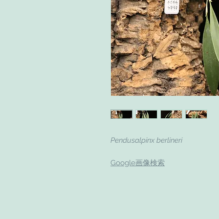
Pendusalpinx berlineri
Google画像検索