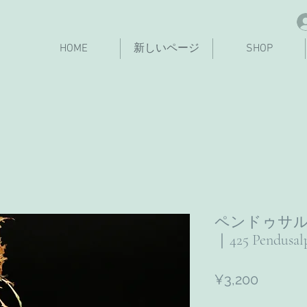
HOME
新しいページ
SHOP
ペンドゥサル
｜425 Pendusalp
Price
¥3,200