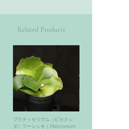
Related Products
プラティセリウム（ビカクシ
ティムズ ツイスター｜'Ti
ダ）フーンシキ｜Platycerium
Twister' (vanhyningii x 