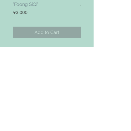
'Foong SiQi'
Price
¥4,800
Price
¥3,000
Add to Cart
お問い合わせ
Search
NAVIGAITION
HOME
SHOP
ABOUT
BLOG